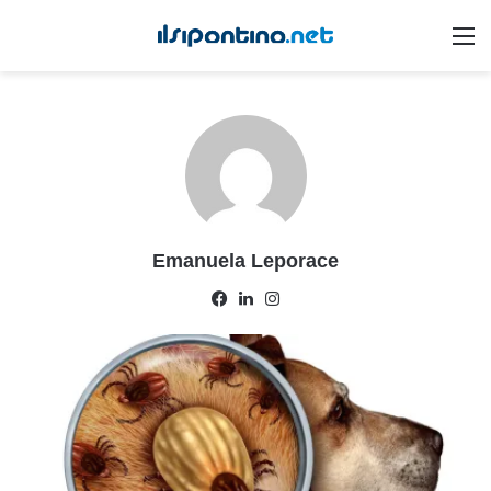
M
Emanuela Leporace
Facebook
LinkedIn
Instagram