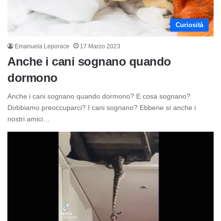
Curiosità
Emanuela Leporace
17 Marzo 2023
Anche i cani sognano quando
dormono
Anche i cani sognano quando dormono? E cosa sognano?
Dobbiamo preoccuparci? I cani sognano? Ebbene sì anche i
nostri amici…