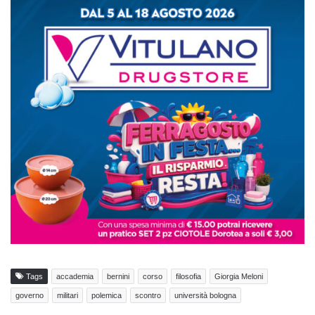
Tags
accademia
bernini
corso
filosofia
Giorgia Meloni
governo
militari
polemica
scontro
università bologna