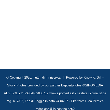
© Copyright 2026, Tutti i diritti riservati | Powered by
Know K. Srl
--
Stock Photos provided by our partner
Depositphotos
©SIPOMEDIA
ADV SRLS P.IVA 04409080712 www.sipomedia.it - Testata Giornalistica
reg. n. 7/07, Trib di Foggia in data 24.04.07 - Direttore: Luca Pernice
redazione@ilsipontino.net©