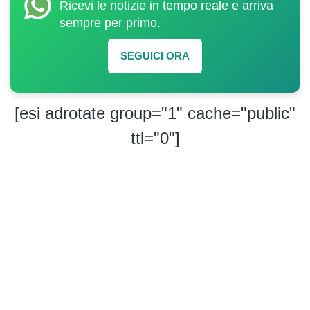
Ricevi le notizie in tempo reale e arriva
sempre per primo.
SEGUICI ORA
[esi adrotate group="1" cache="public"
ttl="0"]