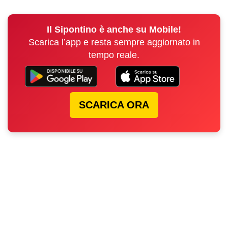
Il Sipontino è anche su Mobile!
Scarica l’app e resta sempre aggiornato in
tempo reale.
SCARICA ORA