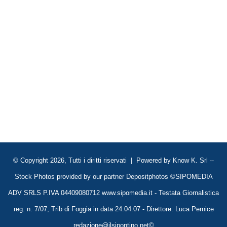
© Copyright 2026, Tutti i diritti riservati | Powered by
Know K. Srl
--
Stock Photos provided by our partner
Depositphotos
©SIPOMEDIA
ADV SRLS P.IVA 04409080712 www.sipomedia.it - Testata Giornalistica
reg. n. 7/07, Trib di Foggia in data 24.04.07 - Direttore: Luca Pernice
redazione@ilsipontino.net©