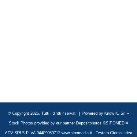
© Copyright 2026, Tutti i diritti riservati | Powered by
Know K. Srl
--
Stock Photos provided by our partner
Depositphotos
©SIPOMEDIA
ADV SRLS P.IVA 04409080712 www.sipomedia.it - Testata Giornalistica