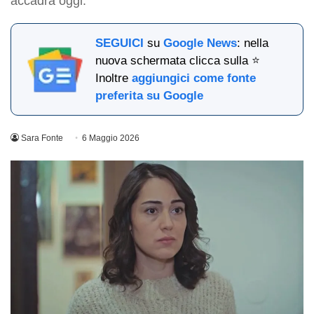
accadrà oggi.
SEGUICI
su
Google News
: nella
nuova schermata clicca sulla ⭐
Inoltre
aggiungici come fonte
preferita su Google
Sara Fonte
6 Maggio 2026