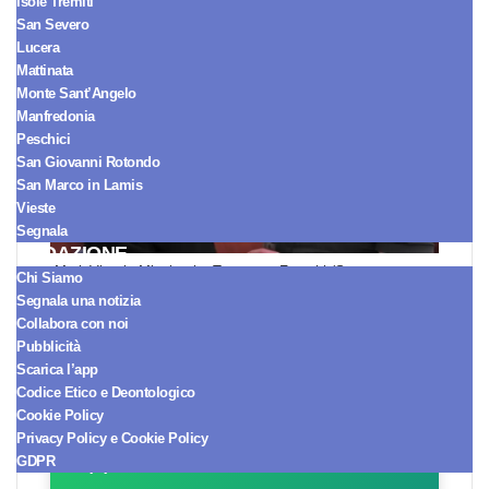
Isole Tremiti
San Severo
Lucera
Mattinata
Monte Sant’Angelo
Manfredonia
Peschici
San Giovanni Rotondo
San Marco in Lamis
Vieste
Segnala
REDAZIONE
MariaVittoria Minghetti e Tommaso Franchi (Screen
Chi Siamo
Mediaset Infinity)
Segnala una notizia
Collabora con noi
Pubblicità
Scarica l’app
Seguici sul Canale
Codice Etico e Deontologico
WhatsApp!
Cookie Policy
Ricevi le notizie in tempo reale
Privacy Policy e Cookie Policy
e arriva sempre per primo.
GDPR