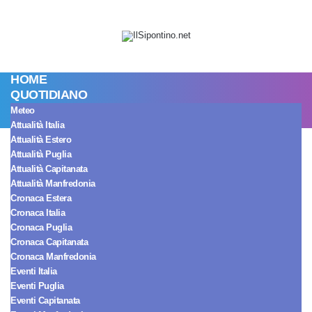
HOME
QUOTIDIANO
Meteo
Attualità Italia
Attualità Estero
Spettacolo Italia
Attualità Puglia
Grande Fratello, ex
Attualità Capitanata
Attualità Manfredonia
Cronaca Estera
gieffina sui
Cronaca Italia
Cronaca Puglia
‘Tommavi’: “Non
Cronaca Capitanata
Cronaca Manfredonia
Eventi Italia
dureranno, a
Eventi Puglia
Eventi Capitanata