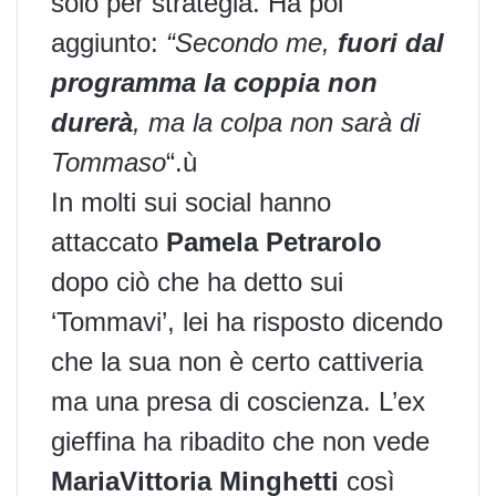
solo per strategia. Ha poi
aggiunto:
“Secondo me,
fuori dal
programma la coppia non
durerà
, ma la colpa non sarà di
Tommaso
“.ù
In molti sui social hanno
attaccato
Pamela Petrarolo
dopo ciò che ha detto sui
‘Tommavi’, lei ha risposto dicendo
che la sua non è certo cattiveria
ma una presa di coscienza. L’ex
gieffina ha ribadito che
non vede
MariaVittoria Minghetti
così