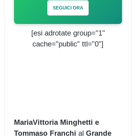
SEGUICI ORA
[esi adrotate group="1"
cache="public" ttl="0"]
MariaVittoria Minghetti e
Tommaso Franchi
al
Grande