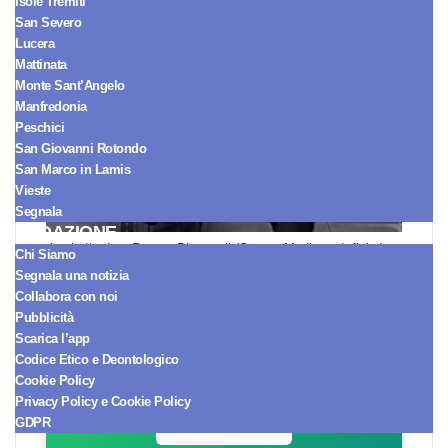
Isole Tremiti
San Severo
Lucera
Mattinata
Monte Sant’Angelo
Manfredonia
Peschici
San Giovanni Rotondo
San Marco in Lamis
Vieste
Segnala
REDAZIONE
Lucia Ilardo e Renato Biancardi (Screen Mediaset Infinity)
Chi Siamo
Segnala una notizia
Collabora con noi
Pubblicità
Seguici sul Canale WhatsApp!
Scarica l’app
Ricevi le notizie in tempo reale e
Codice Etico e Deontologico
arriva sempre per primo.
Cookie Policy
Privacy Policy e Cookie Policy
SEGUICI ORA
GDPR