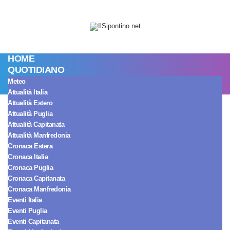
HOME
QUOTIDIANO
Meteo
Attualità Italia
Attualità Estero
Spettacolo Italia
Attualità Puglia
GF Vip Lucia Ilardo
Attualità Capitanata
Attualità Manfredonia
Cronaca Estera
non si fida di
Cronaca Italia
Cronaca Puglia
Renato, il suo
Cronaca Capitanata
Cronaca Manfredonia
Eventi Italia
cambiamento la
Eventi Puglia
Eventi Capitanata