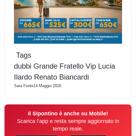
Tags
dubbi
Grande Fratello Vip
Lucia
Ilardo
Renato Biancardi
Sara Fonte
14 Maggio 2026
Il Sipontino è anche su Mobile!
Scarica l’app e resta sempre aggiornato in
tempo reale.