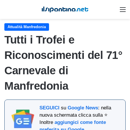
M
Attualità Manfredonia
Tutti i Trofei e
Riconoscimenti del 71°
Carnevale di
Manfredonia
SEGUICI
su
Google News
: nella
nuova schermata clicca sulla ⭐
Inoltre
aggiungici come fonte
preferita su Google