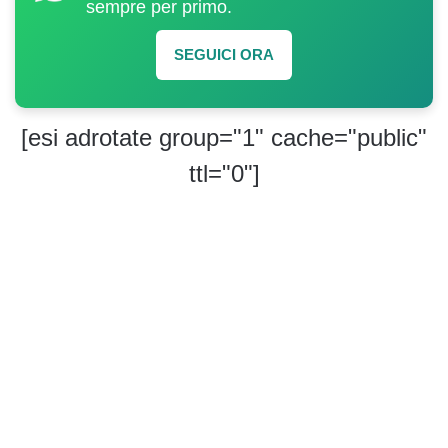
sempre per primo.
SEGUICI ORA
[esi adrotate group="1" cache="public"
ttl="0"]