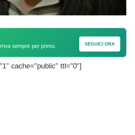
SEGUICI ORA
arriva sempre per primo.
"1" cache="public" ttl="0"]