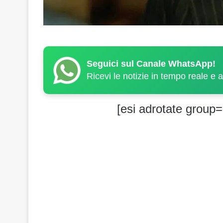
Seguici sul Canale WhatsApp!
Ricevi le notizie in tempo reale e 
[esi adrotate group=