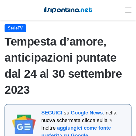
M
SerieTV
Tempesta d’amore,
anticipazioni puntate
dal 24 al 30 settembre
2023
SEGUICI
su
Google News
: nella
nuova schermata clicca sulla ⭐
Inoltre
aggiungici come fonte
preferita su Google