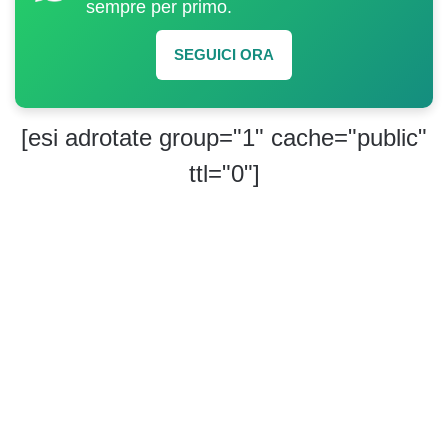
sempre per primo.
SEGUICI ORA
[esi adrotate group="1" cache="public"
ttl="0"]