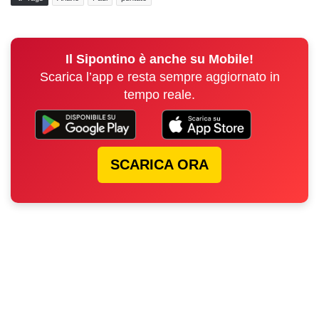
Il Sipontino è anche su Mobile!
Scarica l’app e resta sempre aggiornato in
tempo reale.
SCARICA ORA