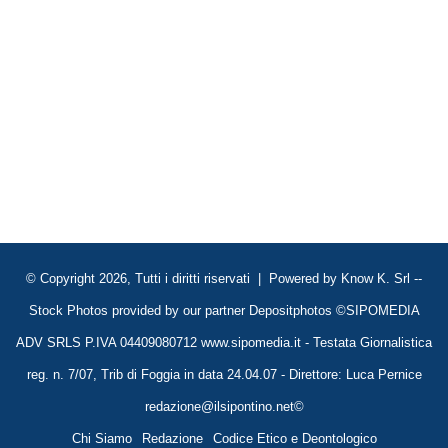
© Copyright 2026, Tutti i diritti riservati | Powered by
Know K. Srl
--
Stock Photos provided by our partner
Depositphotos
©SIPOMEDIA
ADV SRLS P.IVA 04409080712 www.sipomedia.it - Testata Giornalistica
reg. n. 7/07, Trib di Foggia in data 24.04.07 - Direttore: Luca Pernice
redazione@ilsipontino.net©
Chi Siamo
Redazione
Codice Etico e Deontologico