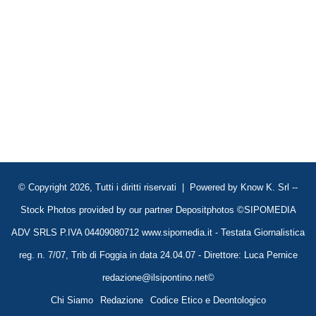
© Copyright 2026, Tutti i diritti riservati | Powered by
Know K. Srl
--
Stock Photos provided by our partner
Depositphotos
©SIPOMEDIA
ADV SRLS P.IVA 04409080712 www.sipomedia.it - Testata Giornalistica
reg. n. 7/07, Trib di Foggia in data 24.04.07 - Direttore: Luca Pernice
redazione@ilsipontino.net©
Chi Siamo
Redazione
Codice Etico e Deontologico