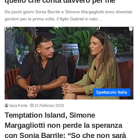
quello che conta davvero per me”
Da pochi giorni Sonia Barrile e Simone Margagliotti sono diventati
genitori per la prima volta, il figlio Gabriel è nato…
Spettacolo Italia
Sara Fonte
15 Febbraio 2026
Temptation Island, Simone
Margagliotti non perde la speranza
con Sonia Barrile: “So che non sarà