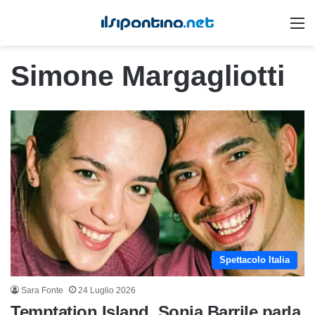
M
Simone Margagliotti
Spettacolo Italia
Sara Fonte
24 Luglio 2026
Temptation Island, Sonia Barrile parla