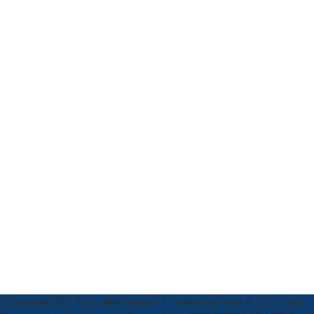
© Copyright 2026, Tutti i diritti riservati | Powered by
Know K. Srl
-- Stock