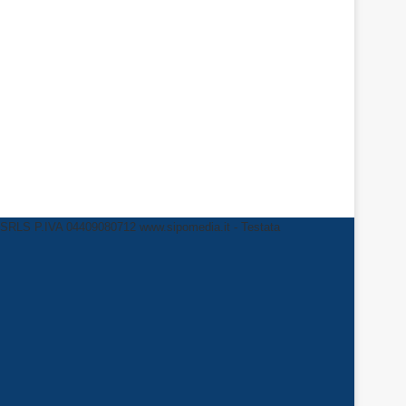
LS P.IVA 04409080712 www.sipomedia.it - Testata