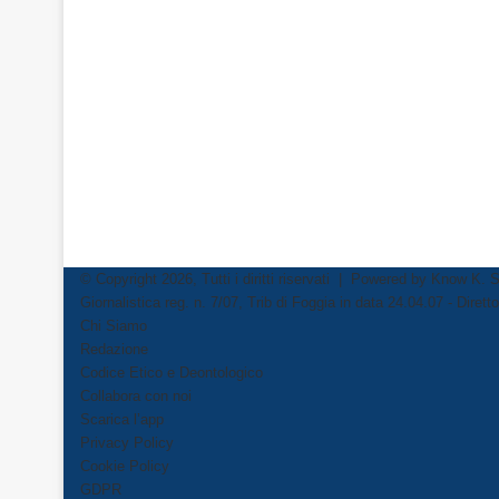
© Copyright 2026, Tutti i diritti riservati | Powered by
Know K. S
Giornalistica reg. n. 7/07, Trib di Foggia in data 24.04.07 - Dire
Chi Siamo
Redazione
Codice Etico e Deontologico
Collabora con noi
Scarica l’app
Privacy Policy
Cookie Policy
GDPR