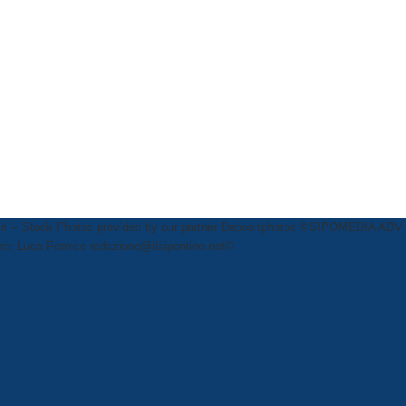
rl
-- Stock Photos provided by our partner
Depositphotos
©SIPOMEDIA ADV SR
ttore: Luca Pernice redazione@ilsipontino.net©