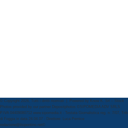
© Copyright 2026, Tutti i diritti riservati | Powered by
Know K. Srl
-- Stock
Photos provided by our partner
Depositphotos
©SIPOMEDIA ADV SRLS
P.IVA 04409080712 www.sipomedia.it - Testata Giornalistica reg. n. 7/07, Trib
di Foggia in data 24.04.07 - Direttore: Luca Pernice
redazione@ilsipontino.net©