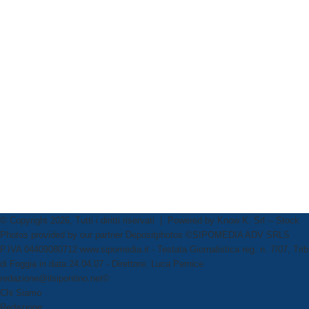
© Copyright 2026, Tutti i diritti riservati | Powered by
Know K. Srl
-- Stock
Photos provided by our partner
Depositphotos
©SIPOMEDIA ADV SRLS
P.IVA 04409080712 www.sipomedia.it - Testata Giornalistica reg. n. 7/07, Trib
di Foggia in data 24.04.07 - Direttore: Luca Pernice
redazione@ilsipontino.net©
Chi Siamo
Redazione