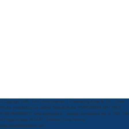
© Copyright 2026, Tutti i diritti riservati | Powered by
Know K. Srl
-- Stock
Photos provided by our partner
Depositphotos
©SIPOMEDIA ADV SRLS
P.IVA 04409080712 www.sipomedia.it - Testata Giornalistica reg. n. 7/07, Trib
di Foggia in data 24.04.07 - Direttore: Luca Pernice
redazione@ilsipontino.net©