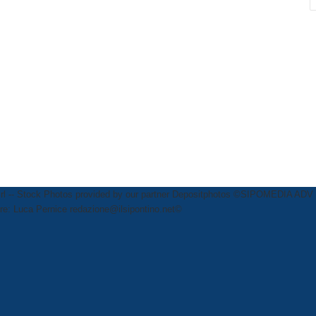
rl
-- Stock Photos provided by our partner
Depositphotos
©SIPOMEDIA ADV SR
ttore: Luca Pernice redazione@ilsipontino.net©