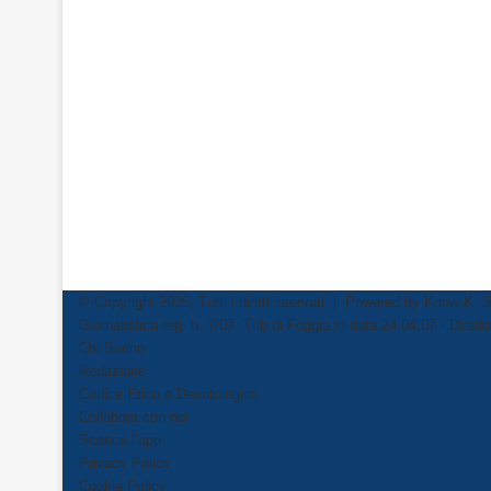
© Copyright 2026, Tutti i diritti riservati | Powered by
Know K. S
Giornalistica reg. n. 7/07, Trib di Foggia in data 24.04.07 - Dire
Chi Siamo
Redazione
Codice Etico e Deontologico
Collabora con noi
Scarica l’app
Privacy Policy
Cookie Policy