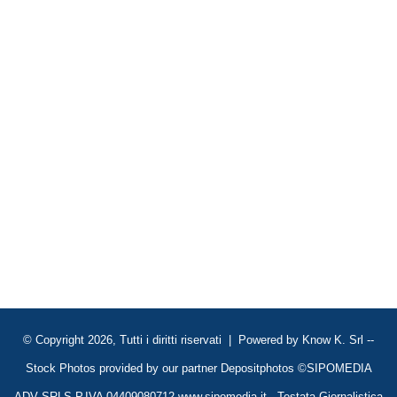
© Copyright 2026, Tutti i diritti riservati | Powered by
Know K. Srl
--
Stock Photos provided by our partner
Depositphotos
©SIPOMEDIA
ADV SRLS P.IVA 04409080712 www.sipomedia.it - Testata Giornalistica