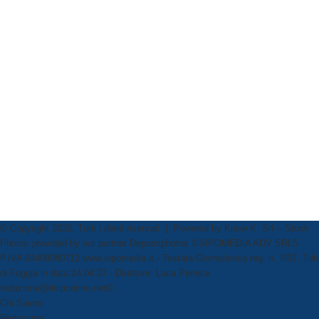
© Copyright 2026, Tutti i diritti riservati | Powered by
Know K. Srl
-- Stock
Photos provided by our partner
Depositphotos
©SIPOMEDIA ADV SRLS
P.IVA 04409080712 www.sipomedia.it - Testata Giornalistica reg. n. 7/07, Trib
di Foggia in data 24.04.07 - Direttore: Luca Pernice
redazione@ilsipontino.net©
Chi Siamo
Redazione