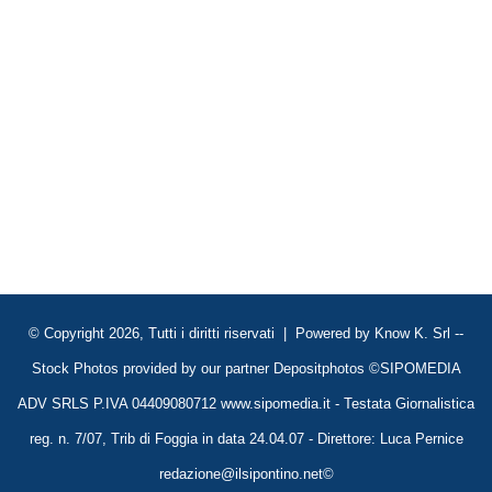
© Copyright 2026, Tutti i diritti riservati | Powered by
Know K. Srl
--
Stock Photos provided by our partner
Depositphotos
©SIPOMEDIA
ADV SRLS P.IVA 04409080712 www.sipomedia.it - Testata Giornalistica
reg. n. 7/07, Trib di Foggia in data 24.04.07 - Direttore: Luca Pernice
redazione@ilsipontino.net©