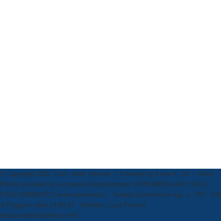
© Copyright 2026, Tutti i diritti riservati | Powered by
Know K. Srl
-- Stock
Photos provided by our partner
Depositphotos
©SIPOMEDIA ADV SRLS
P.IVA 04409080712 www.sipomedia.it - Testata Giornalistica reg. n. 7/07, Trib
di Foggia in data 24.04.07 - Direttore: Luca Pernice
redazione@ilsipontino.net©