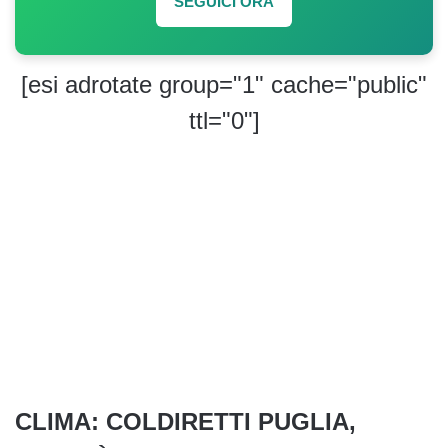
SEGUICI ORA
[esi adrotate group="1" cache="public"
ttl="0"]
CLIMA: COLDIRETTI PUGLIA,