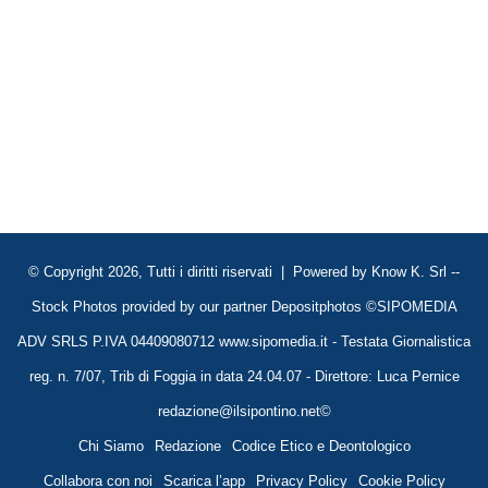
© Copyright 2026, Tutti i diritti riservati | Powered by
Know K. Srl
--
Stock Photos provided by our partner
Depositphotos
©SIPOMEDIA
ADV SRLS P.IVA 04409080712 www.sipomedia.it - Testata Giornalistica
reg. n. 7/07, Trib di Foggia in data 24.04.07 - Direttore: Luca Pernice
redazione@ilsipontino.net©
Chi Siamo
Redazione
Codice Etico e Deontologico
Collabora con noi
Scarica l’app
Privacy Policy
Cookie Policy