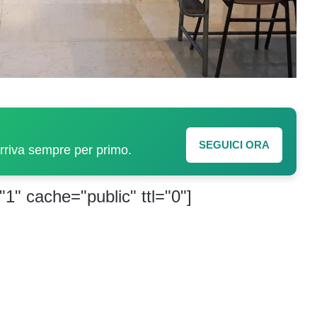
SEGUICI ORA
arriva sempre per primo.
"1" cache="public" ttl="0"]