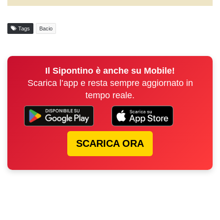
Tags
Bacio
Il Sipontino è anche su Mobile!
Scarica l’app e resta sempre aggiornato in
tempo reale.
SCARICA ORA