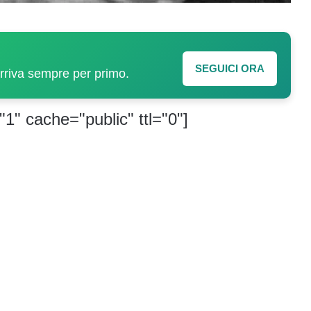
SEGUICI ORA
arriva sempre per primo.
"1" cache="public" ttl="0"]