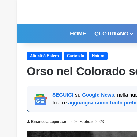
HOME
QUOTIDIANO
Attualità Estero
Curiosità
Natura
Orso nel Colorado sc
SEGUICI
su
Google News
: nella nu
Inoltre
aggiungici come fonte prefe
Emanuela Leporace
26 Febbraio 2023