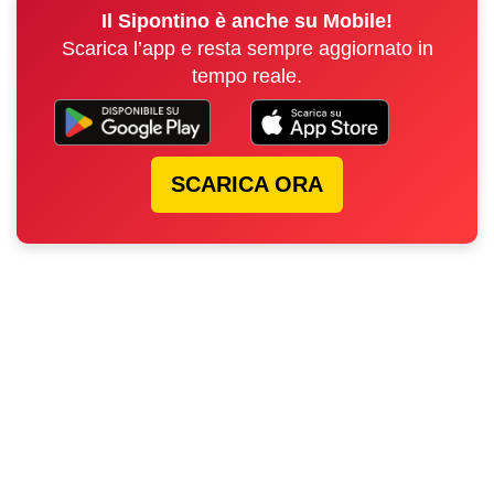
Il Sipontino è anche su Mobile!
Scarica l’app e resta sempre aggiornato in
tempo reale.
SCARICA ORA