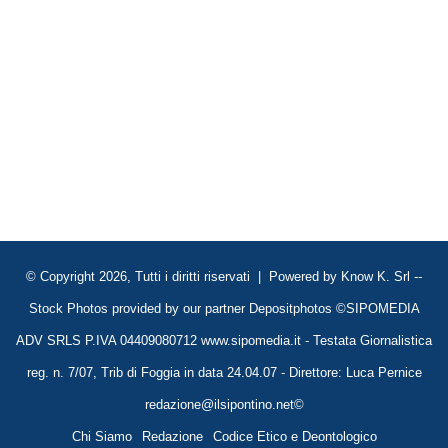
© Copyright 2026, Tutti i diritti riservati | Powered by
Know K. Srl
--
Stock Photos provided by our partner
Depositphotos
©SIPOMEDIA
ADV SRLS P.IVA 04409080712 www.sipomedia.it - Testata Giornalistica
reg. n. 7/07, Trib di Foggia in data 24.04.07 - Direttore: Luca Pernice
redazione@ilsipontino.net©
Chi Siamo
Redazione
Codice Etico e Deontologico