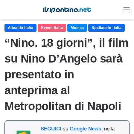
M
Attualità Italia
Eventi Italia
Musica
Spettacolo Italia
“Nino. 18 giorni”, il film
su Nino D’Angelo sarà
presentato in
anteprima al
Metropolitan di Napoli
SEGUICI
su
Google News
: nella