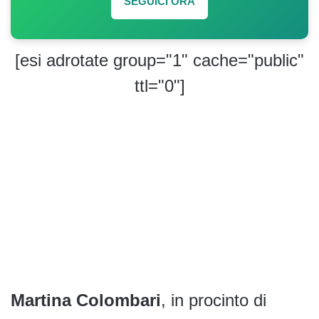
SEGUICI ORA
[esi adrotate group="1" cache="public"
ttl="0"]
Martina Colombari
, in procinto di