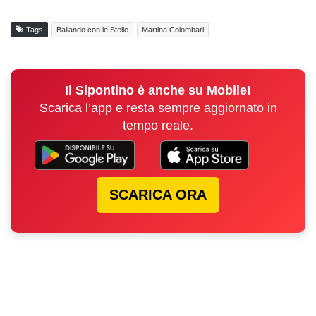
Tags
Ballando con le Stelle
Martina Colombari
Il Sipontino è anche su Mobile!
Scarica l’app e resta sempre aggiornato in
tempo reale.
SCARICA ORA