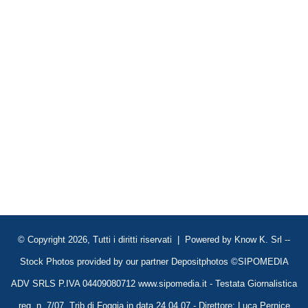
© Copyright 2026, Tutti i diritti riservati | Powered by
Know K. Srl
--
Stock Photos provided by our partner
Depositphotos
©SIPOMEDIA
ADV SRLS P.IVA 04409080712 www.sipomedia.it - Testata Giornalistica
reg. n. 7/07, Trib di Foggia in data 24.04.07 - Direttore: Luca Pernice