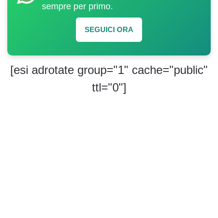
sempre per primo.
SEGUICI ORA
[esi adrotate group="1" cache="public"
ttl="0"]