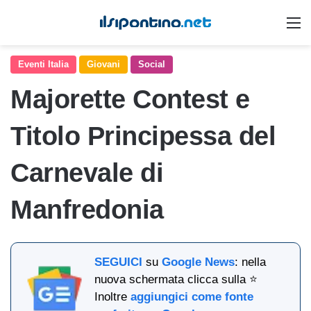
M
Eventi Italia
Giovani
Social
Majorette Contest e
Titolo Principessa del
Carnevale di
Manfredonia
SEGUICI
su
Google News
: nella
nuova schermata clicca sulla ⭐
Inoltre
aggiungici come fonte