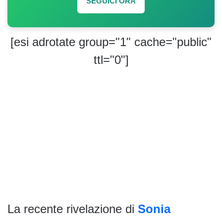
SEGUICI ORA
[esi adrotate group="1" cache="public"
ttl="0"]
La recente rivelazione di
Sonia