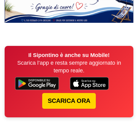
Il Sipontino è anche su Mobile!
Scarica l’app e resta sempre aggiornato in
tempo reale.
SCARICA ORA