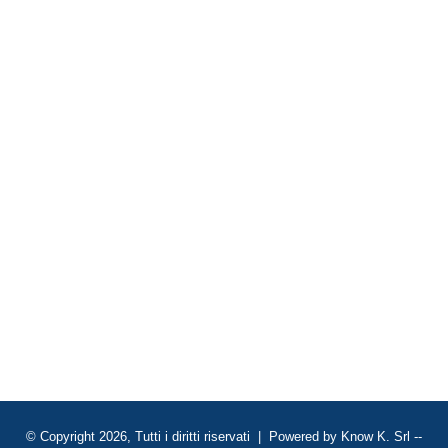
© Copyright 2026, Tutti i diritti riservati | Powered by
Know K. Srl
--