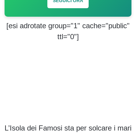
SEGUICI ORA
[esi adrotate group="1" cache="public"
ttl="0"]
L’Isola dei Famosi sta per solcare i mari