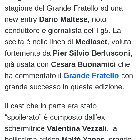
stagione del Grande Fratello ed una
new entry
Dario Maltese
, noto
conduttore e giornalista del Tg5. La
scelta è nella linea di
Mediaset
, voluta
fortemente da
Pier Silvio Berlusconi
,
già usata con
Cesara Buonamici
che
ha commentato il
Grande Fratello
con
grande successo in questa edizione.
Il cast che in parte era stato
“spoilerato” è composto dall’ex
schermitrice
Valentina Vezzali
, la
bellissima attrice
Maitè
Yanes
, grande