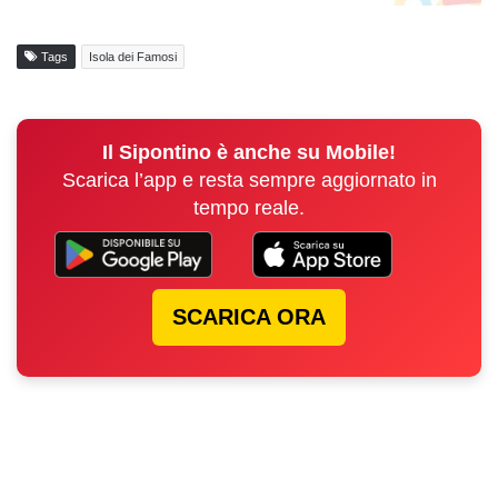
Tags
Isola dei Famosi
Il Sipontino è anche su Mobile!
Scarica l’app e resta sempre aggiornato in
tempo reale.
SCARICA ORA