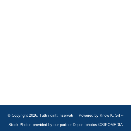
© Copyright 2026, Tutti i diritti riservati | Powered by
Know K. Srl
--
Stock Photos provided by our partner
Depositphotos
©SIPOMEDIA