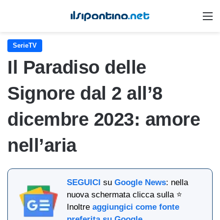
M
SerieTV
Il Paradiso delle
Signore dal 2 all’8
dicembre 2023: amore
nell’aria
SEGUICI
su
Google News
: nella
nuova schermata clicca sulla ⭐
Inoltre
aggiungici come fonte
preferita su Google