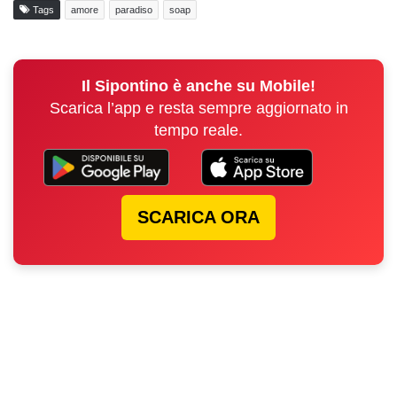
Tags
amore
paradiso
soap
Il Sipontino è anche su Mobile!
Scarica l’app e resta sempre aggiornato in
tempo reale.
SCARICA ORA