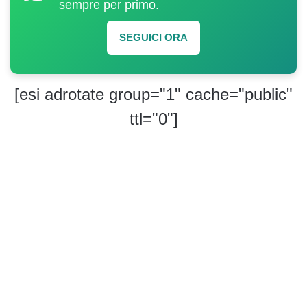
sempre per primo.
SEGUICI ORA
[esi adrotate group="1" cache="public"
ttl="0"]