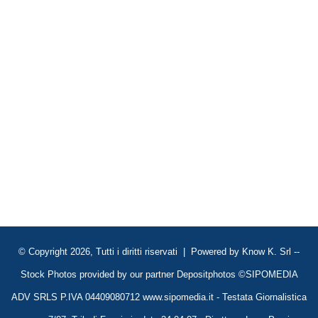
© Copyright 2026, Tutti i diritti riservati | Powered by
Know K. Srl
--
Stock Photos provided by our partner
Depositphotos
©SIPOMEDIA
ADV SRLS P.IVA 04409080712 www.sipomedia.it - Testata Giornalistica