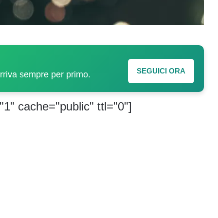
SEGUICI ORA
arriva sempre per primo.
"1" cache="public" ttl="0"]