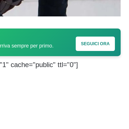
SEGUICI ORA
arriva sempre per primo.
"1" cache="public" ttl="0"]