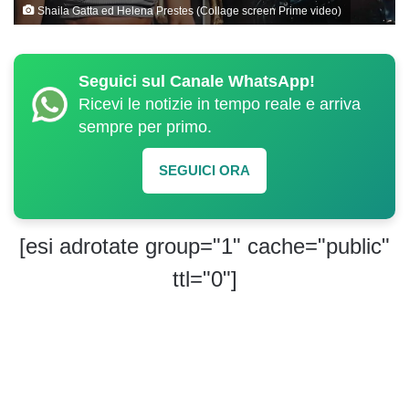
Shaila Gatta ed Helena Prestes (Collage screen Prime video)
Seguici sul Canale WhatsApp!
Ricevi le notizie in tempo reale e arriva
sempre per primo.
SEGUICI ORA
[esi adrotate group="1" cache="public"
ttl="0"]