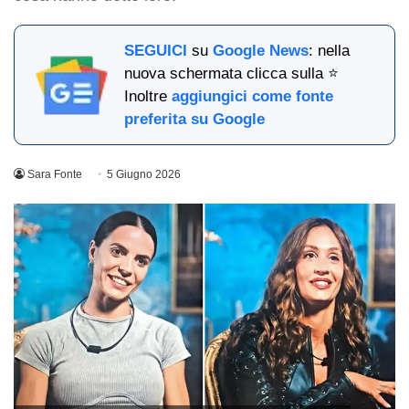
SEGUICI
su
Google News
: nella
nuova schermata clicca sulla ⭐
Inoltre
aggiungici come fonte
preferita su Google
Sara Fonte
5 Giugno 2026