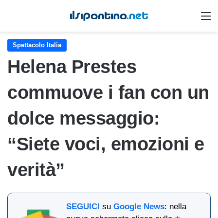
M
Spettacolo Italia
Helena Prestes
commuove i fan con un
dolce messaggio:
“Siete voci, emozioni e
verità”
SEGUICI
su
Google News
: nella