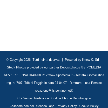
© Copyright 2026, Tutti i diritti riservati | Powered by
Know K. Srl
--
Stock Photos provided by our partner
Depositphotos
©SIPOMEDIA
ADV SRLS P.IVA 04409080712 www.sipomedia.it - Testata Giornalistica
reg. n. 7/07, Trib di Foggia in data 24.04.07 - Direttore: Luca Pernice
redazione@ilsipontino.net©
Chi Siamo
Redazione
Codice Etico e Deontologico
Collabora con noi
Scarica l’app
Privacy Policy
Cookie Policy