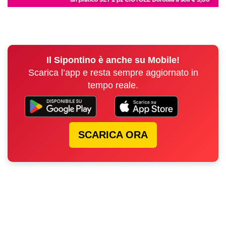
Il Sipontino è anche su Mobile!
Scarica l’app e resta sempre aggiornato in
tempo reale.
SCARICA ORA