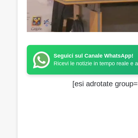
Seguici sul Canale WhatsApp!
Ricevi le notizie in tempo reale e 
[esi adrotate group=