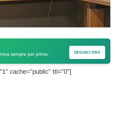
SEGUICI ORA
arriva sempre per primo.
"1" cache="public" ttl="0"]