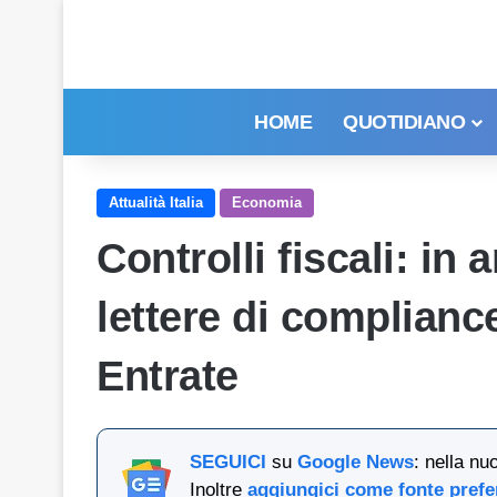
HOME
QUOTIDIANO
Attualità Italia
Economia
Controlli fiscali: in a
lettere di complianc
Entrate
SEGUICI
su
Google News
: nella nu
Inoltre
aggiungici come fonte prefe