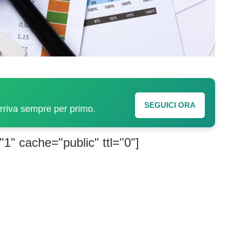
SEGUICI ORA
arriva sempre per primo.
"1" cache="public" ttl="0"]