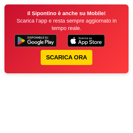
Il Sipontino è anche su Mobile!
Scarica l’app e resta sempre aggiornato in
tempo reale.
SCARICA ORA