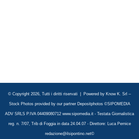
© Copyright 2026, Tutti i diritti riservati | Powered by
Know K. Srl
--
Stock Photos provided by our partner
Depositphotos
©SIPOMEDIA
ADV SRLS P.IVA 04409080712 www.sipomedia.it - Testata Giornalistica
reg. n. 7/07, Trib di Foggia in data 24.04.07 - Direttore: Luca Pernice
redazione@ilsipontino.net©