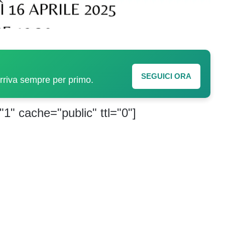
SEGUICI ORA
arriva sempre per primo.
"1" cache="public" ttl="0"]