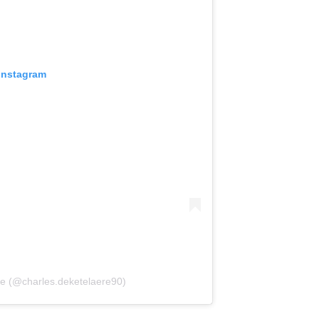
 Instagram
re (@charles.deketelaere90)