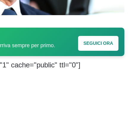
SEGUICI ORA
arriva sempre per primo.
"1" cache="public" ttl="0"]