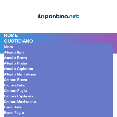
HOME
QUOTIDIANO
Meteo
Attualità Italia
Musica
San Giovanni Rotondo
Attualità Estero
A Bad Day il
Attualità Puglia
Attualità Capitanata
Attualità Manfredonia
concerto al
Cronaca Estera
Cronaca Italia
Provo.Cult C.Lab di
Cronaca Puglia
Cronaca Capitanata
Cronaca Manfredonia
San Giovanni
Eventi Italia
Eventi Puglia