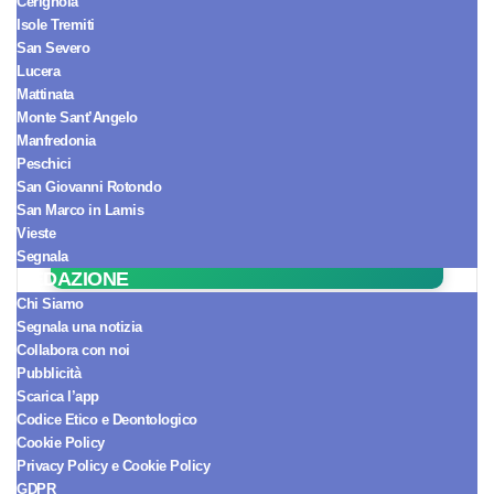
Cerignola
Isole Tremiti
San Severo
Lucera
Mattinata
Monte Sant’Angelo
Seguici sul Canale WhatsApp!
Manfredonia
Ricevi le notizie in tempo reale e
Peschici
arriva sempre per primo.
San Giovanni Rotondo
San Marco in Lamis
SEGUICI ORA
Vieste
Segnala
REDAZIONE
Chi Siamo
[esi adrotate group="1"
Segnala una notizia
Collabora con noi
cache="public" ttl="0"]
Pubblicità
Scarica l’app
Codice Etico e Deontologico
Cookie Policy
Privacy Policy e Cookie Policy
GDPR