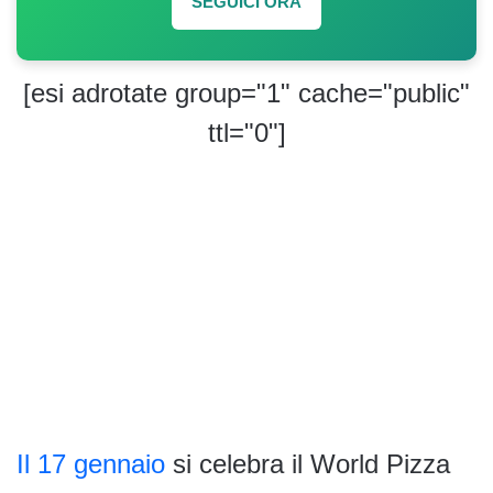
SEGUICI ORA
[esi adrotate group="1" cache="public"
ttl="0"]
Il 17 gennaio
si celebra il World Pizza