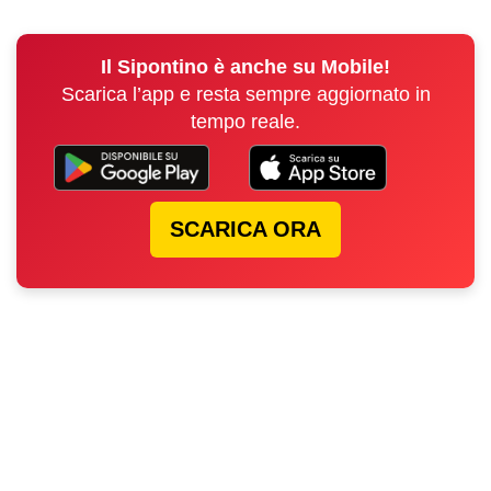
Il Sipontino è anche su Mobile!
Scarica l’app e resta sempre aggiornato in
tempo reale.
SCARICA ORA