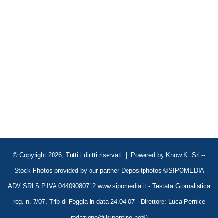
© Copyright 2026, Tutti i diritti riservati | Powered by
Know K. Srl
--
Stock Photos provided by our partner
Depositphotos
©SIPOMEDIA
ADV SRLS P.IVA 04409080712 www.sipomedia.it - Testata Giornalistica
reg. n. 7/07, Trib di Foggia in data 24.04.07 - Direttore: Luca Pernice
redazione@ilsipontino.net©