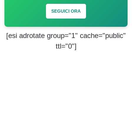
SEGUICI ORA
[esi adrotate group="1" cache="public"
ttl="0"]