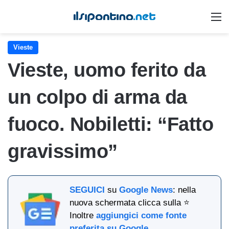
M
Vieste
Vieste, uomo ferito da
un colpo di arma da
fuoco. Nobiletti: “Fatto
gravissimo”
SEGUICI
su
Google News
: nella
nuova schermata clicca sulla ⭐
Inoltre
aggiungici come fonte
preferita su Google