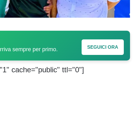
SEGUICI ORA
arriva sempre per primo.
"1" cache="public" ttl="0"]