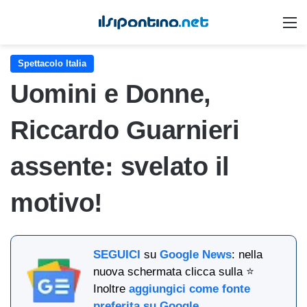
M
Spettacolo Italia
Uomini e Donne,
Riccardo Guarnieri
assente: svelato il
motivo!
SEGUICI
su
Google News
: nella
nuova schermata clicca sulla ⭐
Inoltre
aggiungici come fonte
preferita su Google