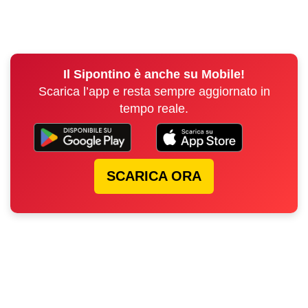
Il Sipontino è anche su Mobile!
Scarica l’app e resta sempre aggiornato in
tempo reale.
SCARICA ORA