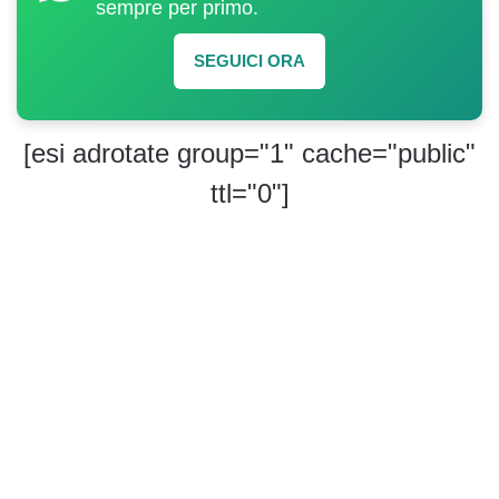
sempre per primo.
SEGUICI ORA
[esi adrotate group="1" cache="public"
ttl="0"]