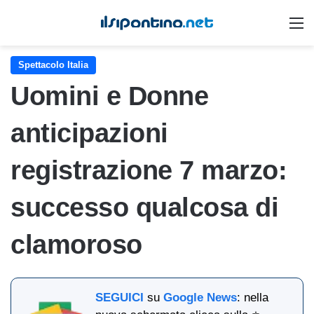
M
Spettacolo Italia
Uomini e Donne
anticipazioni
registrazione 7 marzo:
successo qualcosa di
clamoroso
SEGUICI
su
Google News
: nella