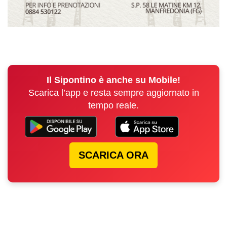
Il Sipontino è anche su Mobile!
Scarica l’app e resta sempre aggiornato in
tempo reale.
SCARICA ORA