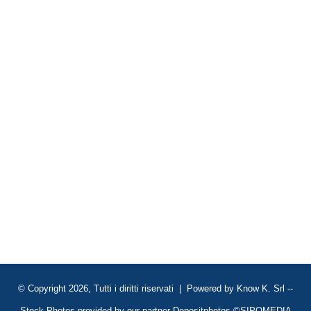
© Copyright 2026, Tutti i diritti riservati | Powered by
Know K. Srl
--
Stock Photos provided by our partner
Depositphotos
©SIPOMEDIA