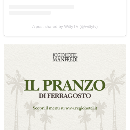
A post shared by WittyTV (@wittytv)