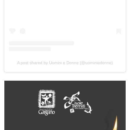
A post shared by Uomini e Donne (@uominiedonne)